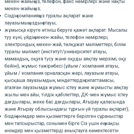
мекен-жайыңыз, телефон, факс нөмірлері және нақты
мекен-жайыңыз;
Сіздің компанияңыз туралы ақпарат және
лауазымыңыздың атауы;
жұмысқа кіруге өтініш беруге қажет ақпарат. Мысалы:
туу күні, үйдің мекен-жайы, телефон нөмірлері,
электрондық мекен-жай, төлқұжат мәліметтері, білім
туралы мәлімет (институт/университет атауы,
мамандық, оқуға түсу және оқуды аяқтау мерзімі, оқу
бейіні), жұмыс тәжірибесі (ұйым / компания атауы,
ұйым / компания орналасқан жері, лауазым атауы,
қысқаша лауазымдық міндеттердің сипаттамасы,
аталған лауазымда жұмыс істеу және жұмысты аяқтау
жылы мен айы, тілдік қабілеттер, ДК-мен жұмыс істеу
дағдылары, жеке бас дағдылары, Атырау қаласында
және Атырау облысындағы тұрғын үй туралы ақпарат);
біздің өнімдер мен қызметтерге берілген сұраныстар
мен тапсырыстар, сонымен бірге Сіз үшін ең жақсы
өнімдер мен қызметтерді анықтауға көмектесетін