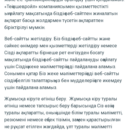
«Теңізшевройл» компаниясымен қызметтестікті
ыңғайлату мақсатында біздің веб-сайтпен жиналатын
ақпарат басқа жолдармен түсетін ақпаратпен
біріктірілуі мүмкін.
Веб-сайтты жетілдіру. Біз біздің веб-сайтты және
сәйкес өнімдер мен қызметтерді жетілдіру немесе
Сізді ақпаратты бірнеше рет енгізуден босату
мақсатында біздің веб-сайтты пайдалануды оңайлату
үшін Сіздің жеке мәліметтеріңізді пайдалана аламыз.
Сонымен қатар Біз жеке мәліметтеріңізді веб-сайтты
сіздің белгілі талаптарыңыз бен мүдделеріңізге икемдеу
үшін пайдалана аламыз.
Жұмысқа кіруге өтініш беру. Жұмысқа кіру туралы
өтініш немесе тапсырыс беру барысында Сіз өзіңіз
туралы ақпаратты, оның ішінде білім туралы мәліметті,
резюмені немесе еңбек тізімін, заңмен қарастырылған
не рұқсат етілген жағдайда, ұлт туралы мәліметті