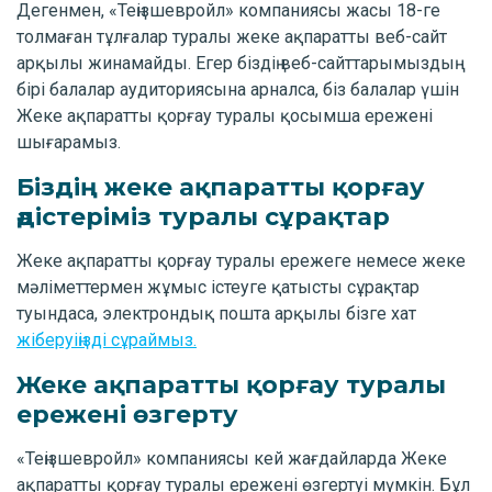
Дегенмен, «Теңізшевройл» компаниясы жасы 18-ге
толмаған тұлғалар туралы жеке ақпаратты веб-сайт
арқылы жинамайды. Егер біздің веб-сайттарымыздың
бірі балалар аудиториясына арналса, біз балалар үшін
Жеке ақпаратты қорғау туралы қосымша ережені
шығарамыз.
Біздің жеке ақпаратты қорғау
әдістеріміз туралы сұрақтар
Жеке ақпаратты қорғау туралы ережеге немесе жеке
мәліметтермен жұмыс істеуге қатысты сұрақтар
туындаса, электрондық пошта арқылы бізге хат
жіберуіңізді сұраймыз.
Жеке ақпаратты қорғау туралы
ережені өзгерту
«Теңізшевройл» компаниясы кей жағдайларда Жеке
ақпаратты қорғау туралы ережені өзгертуі мүмкін. Бұл