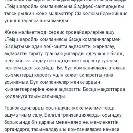
«Теңізшевройл» компаниясына біздің веб-сайт арқылы
тапсырылған жеке мәліметтер Сіз келісім бермейінше
үшінші тарапқа ашылмайды:
Жеке мәліметтерді сервис провайдерлеріне ашу.
«Теңізшевройл» компаниясы басқа компаниялармен
біздің атымыздан веб-сайтта ақпаратты жариялау,
ақпаратты тарату, транзакцияларды өңдеу және біздің
веб-сайтты талдау секілді қызмет көрсету туралы
келісім шарт жасайды. Біз бұл компанияларға аталған
қызметтерді көрсету үшін қажет ақпаратты ғана
ұсынамыз. Бұл компаниялар мен олардың
қызметкерлеріне жеке ақпаратты Басқа мақсаттарда
қолдануға тиым салынады.
Транзакцияларды орындауда жеке мәліметтерді
ашуға тиым салу. Белгілі транзакцияларды орындау
барысында біз қаржы мекемелеріне, мемлекеттік
органдарға, тасымалдаушы компанияларға немесе