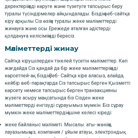
деректеріңізді көруге және түзетуге тапсырыс беру
туралы түсіндірмелер айқындалады. Біздің веб-сайтқа
кіру арқылы Сіз өзіңіз туралы жеке мәліметтерді
жинауға және осы Ережеде аталған әдістерді
қолдануға келісіміңізді бересіз.
Мәліметтерді жинау
Сайтқа кірушілерден тікелей түсетін мәліметтер. Көп
жағдайда Сіз қандай да бір жеке мәліметтеріңізді
көрсетпей-ақ біздің Веб- Сайтқа кіре аласыз, алайда,
кейбір веб-парақтарда Сіз тапсырыс берген Қызметті
көрсету немесе тапсырыс берген транзакцияны
жүзеге асыру мақсатында біз Сізден жеке
мәліметтерді енгізуді сұрауымыз мүмкін. Біз сұрау
мүмкін жеке мәліметтердің ішіне келесі кіреді:
жеке байланыс мәліметі. Мысалы: аты-жөніңіз,
лауазымыңыз, компания / ұйым атауы, электрондық