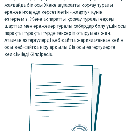
жағдайда біз осы Жеке ақпаратты қорғау туралы
ереженің соңында көрсетілетін «жаңарту» күнін
өзгертеміз. Жеке ақпаратты қорғау туралы ең соңғы
шарттар мен ережелер туралы хабардар болу үшін осы
парақты тұрақты түрде тексеріп отыруыңыз жөн.
Аталған өзгертулерді веб-сайтта жариялағаннан кейін
осы веб-сайтқа кіру арқылы Сіз осы өзгертулерге
келісіміңізді білдіресіз.