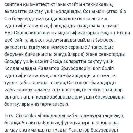
сайтпен қызметтестікті анықтайтын техникалық
ақпаратты сақтау үшін қолданады. Сонымен қатар, біз
Сіз браузерді жапқанда жойылатын сеанстық
идентификациялық файлдарды пайдалана аламыз.
Бұл Сіздің пайдаланушы идентификаторын сақтап, біздің
веб-сайтта әрекет жасауыңызды оңайлату (әсіресе,
ақпаратты іздеумен немесе сұраныс / тапсырыс
берумен байланысты жағдайларда) және сеанстарды
басқару үшін қажет басқа ақпаратты сақтау үшін
қолданылады. Ғаламтор браузерлерінің көп бөлігі
идентификациялық cookie-файлдарды автоматты
түрде қабылдайды, алайда, Сіз cookie-файлдарды
қабылдамау немесе компьютеріңізге cookie-файлдар
орнатылатын кезде хабарлама алу үшін браузеріңіздің
баптауларын өзгерте аласыз.
Егер Сіз cookie-файлдарды қабылдамауды таңдасаңыз,
біздің веб-сайттың барлық функцияларын пайдалана
алмау ықтималдығы туады. Ғаламтор браузерлері