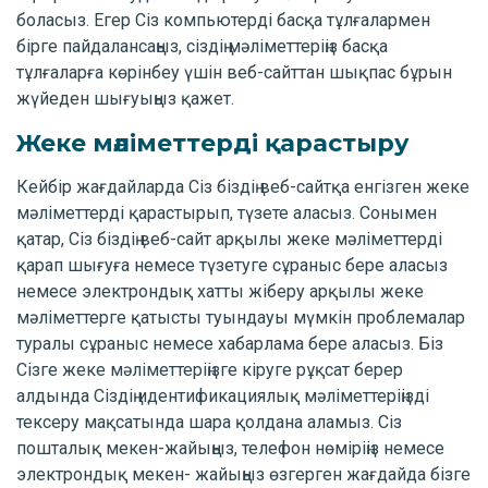
боласыз. Егер Сіз компьютерді басқа тұлғалармен
бірге пайдалансаңыз, сіздің мәліметтеріңіз басқа
тұлғаларға көрінбеу үшін веб-сайттан шықпас бұрын
жүйеден шығуыңыз қажет.
Жеке мәліметтерді қарастыру
Кейбір жағдайларда Сіз біздің веб-сайтқа енгізген жеке
мәліметтерді қарастырып, түзете аласыз. Сонымен
қатар, Сіз біздің веб-сайт арқылы жеке мәліметтерді
қарап шығуға немесе түзетуге сұраныс бере аласыз
немесе электрондық хатты жіберу арқылы жеке
мәліметтерге қатысты туындауы мүмкін проблемалар
туралы сұраныс немесе хабарлама бере аласыз. Біз
Сізге жеке мәліметтеріңізге кіруге рұқсат берер
алдында Сіздің идентификациялық мәліметтеріңізді
тексеру мақсатында шара қолдана аламыз. Сіз
пошталық мекен-жайыңыз, телефон нөміріңіз немесе
электрондық мекен- жайыңыз өзгерген жағдайда бізге