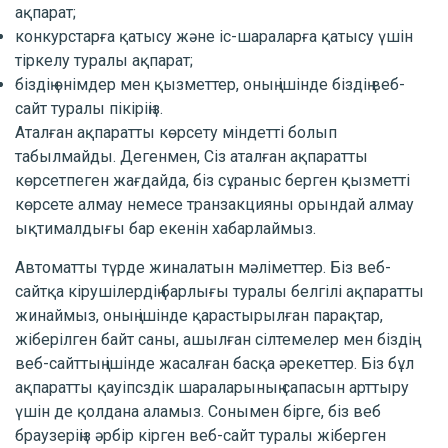
ақпарат;
конкурстарға қатысу және іс-шараларға қатысу үшін
тіркелу туралы ақпарат;
біздің өнімдер мен қызметтер, оның ішінде біздің веб-
сайт туралы пікіріңіз.
Аталған ақпаратты көрсету міндетті болып
табылмайды. Дегенмен, Сіз аталған ақпаратты
көрсетпеген жағдайда, біз сұраныс берген қызметті
көрсете алмау немесе транзакцияны орындай алмау
ықтималдығы бар екенін хабарлаймыз.
Автоматты түрде жиналатын мәліметтер. Біз веб-
сайтқа кірушілердің барлығы туралы белгілі ақпаратты
жинаймыз, оның ішінде қарастырылған парақтар,
жіберілген байт саны, ашылған сілтемелер мен біздің
веб-сайттың ішінде жасалған басқа әрекеттер. Біз бұл
ақпаратты қауіпсздік шараларының сапасын арттыру
үшін де қолдана аламыз. Сонымен бірге, біз веб
браузеріңіз әрбір кірген веб-сайт туралы жіберген