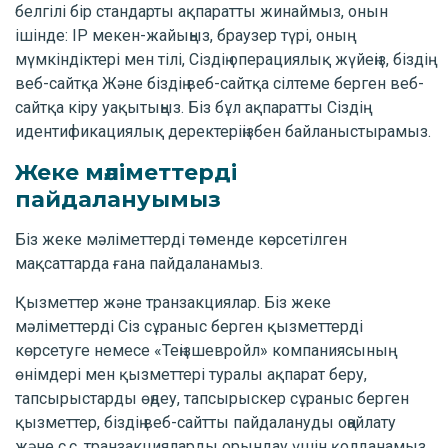
белгілі бір стандарты ақпаратты жинаймыз, онын
ішінде: IP мекен-жайыңыз, браузер түрі, оның
мүмкіндіктері мен тілі, Сіздің операциялық жүйеңіз, біздің
веб-сайтқа Және біздің веб-сайтқа сілтеме берген веб-
сайтқа кіру уақытыңыз. Біз бұл ақпаратты Сіздің
идентификациялық деректеріңізбен байланыстырамыз.
Жеке мәліметтерді
пайдалануымыз
Біз жеке мәліметтерді төменде көрсетілген
мақсаттарда ғана пайдаланамыз.
Қызметтер және транзакциялар. Біз жеке
мәліметтерді Сіз сұраныс берген қызметтерді
көрсетуге немесе «Теңізшевройл» компаниясының
өнімдері мен қызметтері туралы ақпарат беру,
тапсырыстарды өңдеу, тапсырыскер сұраныс берген
қызметтер, біздің веб-сайтты пайдалануды оңайлату
және с.с. транзакцияларды орындау үшін қолданамыз.