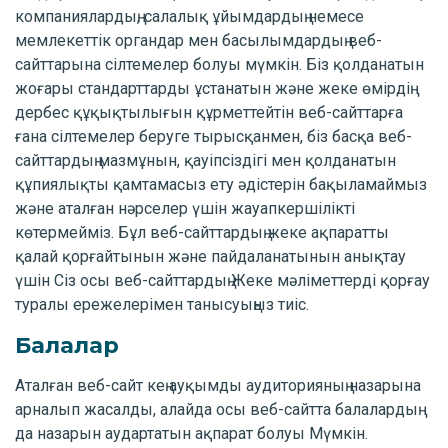
компаниялардың, салалық ұйымдардың немесе
мемлекеттік органдар мен басылымдардың веб-
сайттарына сілтемелер болуы мүмкін. Біз қолданатын
жоғары стандарттарды ұстанатын және жеке өмірдің
дербес құқықтылығын құрметтейтін веб-сайттарға
ғана сілтемелер беруге тырысқанмен, біз басқа веб-
сайттардың мазмұнын, қауіпсіздігі мен қолданатын
құпиялықты қамтамасыз ету әдістерін бақыламаймыз
және аталған нәрселер үшін жауапкершілікті
көтермейміз. Бұл веб-сайттардың жеке ақпаратты
қалай қорғайтынын және пайдаланатынын анықтау
үшін Сіз осы веб-сайттардың Жеке мәліметтерді қорғау
туралы ережелерімен танысуыңыз тиіс.
Балалар
Аталған веб-сайт кең ауқымды аудиторияның назарына
арналып жасалды, алайда осы веб-сайтта балалардың
да назарын аудартатын ақпарат болуы Мүмкін.