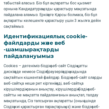
табыстай аласыз. Біз бұл ақпаратты бос қызмет
орнына Кандидатураңызды қарастыру мақсатында
пайдалана аламыз. Еркіңізге Қарсы болмаса, біз бұл
ақпаратты келешекте қарастыру үшін 3 жылға дейін
сақтаймыз.
Идентификациялық cookie-
файлдарды және веб
-шамшырақтарды
пайдалануымыз
Cookies – дегеніміз біздің веб-сайт Сіздің қатты
дискіңізде немесе Сіздің браузеріңіздің жадында
сақтайтын кішкентай файлдар. Біздің веб-сайт оларды
веб-сайтқа неше рет кіргеніңізді, веб-сайтқа
кірушілердің санын анықтау, кірушілердің біздің веб-
сайтты не мақсатта пайдаланғанын анықтап, талдау
мақсатында, Сіз тапсырған ақпаратты (оның ішінде
Сіздің жиі қарастырған парақтарыңыз) және біздің веб-