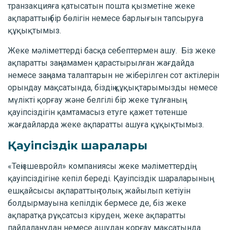
транзакцияға қатысатын пошта қызметіне жеке
ақпараттың бір бөлігін немесе барлығын тапсыруға
құқықтымыз.
Жеке мәліметтерді басқа себептермен ашу. Біз жеке
ақпаратты заңнамамен қарастырылған жағдайда
немесе заңнама талаптарын не жіберілген сот актілерін
орындау мақсатында, біздің құқықтарымызды немесе
мүлікті қорғау және белгілі бір жеке тұлғаның
қауіпсіздігін қамтамасыз етуге қажет төтенше
жағдайларда жеке ақпаратты ашуға құқықтымыз.
Қауіпсіздік шаралары
«Теңізшевройл» компаниясы жеке мәліметтердің
қауіпсіздігіне кепіл береді. Қауіпсіздік шараларының
ешқайсысы ақпараттың толық жайылып кетіуін
болдырмауына кепілдік бермесе де, біз жеке
ақпаратқа рұқсатсыз кіруден, жеке ақпаратты
пайдаланудан немесе ашудан қорғау мақсатында