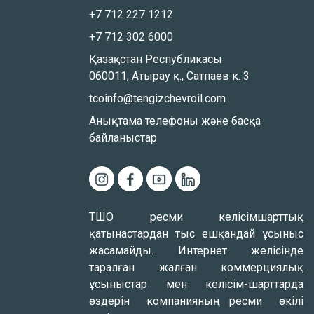
+7 712 227 1212
+7 712 302 6000
Қазақстан Республикасы
060011, Атырау қ., Сатпаев к. 3
tcoinfo@tengizchevroil.com
Анықтама телефоны және басқа
байланыстар
ТШО ресми келісімшарттық
қатынастардан тыс ешқандай ұсыныс
жасамайды. Интернет желісінде
таралған жалған коммерциялық
ұсыныстар мен келісім-шарттарда
өздерін компанияның ресми өкілі