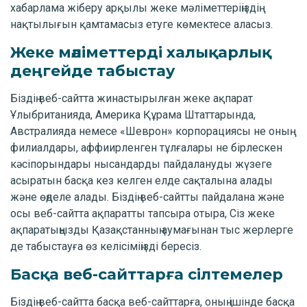
хабарлама жіберу арқылы жеке мәліметтеріңіздің
нақтылығын қамтамасыз етуге көмектесе аласыз.
Жеке мәліметтерді халықарлық
деңгейде табыстау
Біздің веб-сайтта жинастырылған жеке ақпарат
Ұлыбританияда, Америка Құрама Штаттарында,
Австралияда немесе «Шеврон» корпорациясы не оның
филиалдары, аффиирленген тұлғалары не бірлескен
кәсіпорындары нысандарды пайдалануды жүзеге
асыратын басқа кез келген елде сақталына алады
және өңделе алады. Біздің веб-сайтты пайдалана және
осы веб-сайтта ақпаратты тапсыра отыра, Сіз жеке
ақпаратыңызды Қазақстанның аумағынан тыс жерлерге
де табыстауға өз келісіміңізді бересіз.
Басқа веб-сайттарға сілтемелер
Біздің веб-сайтта басқа веб-сайттарға, оның ішінде басқа