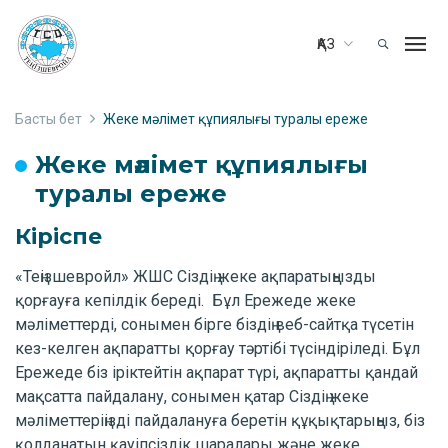
ҚАЗ
Басты бет
Жеке мәлімет құпиялығы туралы ереже
Жеке мәлімет құпиялығы
туралы ереже
Кіріспе
«Теңізшевройл» ЖШС Сіздің жеке ақпаратыңызды
қорғауға кепілдік береді. Бұл Ережеде жеке
мәліметтерді, сонымен бірге біздің веб-сайтқа түсетін
кез-келген ақпаратты қорғау тәртібі түсіндіріледі. Бұл
Ережеде біз іріктейтін ақпарат түрі, ақпаратты қандай
мақсатта пайдалану, сонымен қатар Сіздің жеке
мәліметтеріңізді пайдалануға беретін құқықтарыңыз, біз
қолданатын қауіпсіздік шаралары және жеке