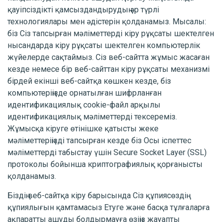
қауіпсіздікті қамсыздандырудың әр түрлі
технологиялары мен әдістерін қолданамыз. Мысалы:
біз Сіз тапсырған мәліметтерді кіру рұқсаты шектелген
нысандарда кіру рұқсаты шектелген компьютерлік
жүйелерде сақтаймыз. Сіз веб-сайтта жұмыс жасаған
кезде немесе бір веб-сайттан кіру рұқсаты механизмі
бірдей екінші веб-сайтқа көшкен кезде, біз
компьютеріңізде орнатылған шифрланған
идентификациялық cookie-файл арқылы
идентификациялық мәліметтерді тексереміз.
Жұмысқа кіруге өтінішке қатысты жеке
мәліметтеріңізді тапсырған кезде біз Осы іспеттес
мәліметтерді табыстау үшін Secure Socket Layer (SSL)
протоколы бойынша криптографиялық қорғанысты
қолданамыз.
Біздің веб-сайтқа кіру барысында Сіз құпиясөздің
құпиялығын қамтамасыз Етуге және басқа тұлғаларға
ақпаратты ашуды болдырмауға өзіңіз жауапты