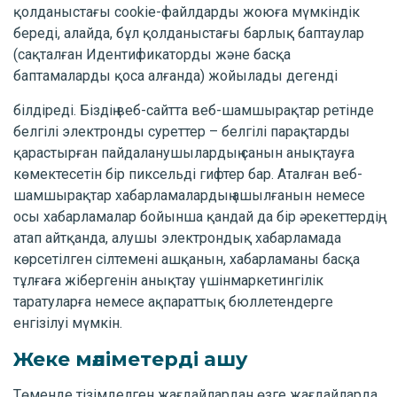
қолданыстағы cookie-файлдарды жоюға мүмкіндік
береді, алайда, бұл қолданыстағы барлық баптаулар
(сақталған Идентификаторды және басқа
баптамаларды қоса алғанда) жойылады дегенді
білдіреді. Біздің веб-сайтта веб-шамшырақтар ретінде
белгілі электронды суреттер – белгілі парақтарды
қарастырған пайдаланушылардың санын анықтауға
көмектесетін бір пиксельді гифтер бар. Аталған веб-
шамшырақтар хабарламалардың ашылғанын немесе
осы хабарламалар бойынша қандай да бір әрекеттердің,
атап айтқанда, алушы электрондық хабарламада
көрсетілген сілтемені ашқанын, хабарламаны басқа
тұлғаға жібергенін анықтау үшінмаркетингілік
таратуларға немесе ақпараттық бюллетендерге
енгізілуі мүмкін.
Жеке мәліметерді ашу
Төменде тізімделген жағдайлардан өзге жағдайларда