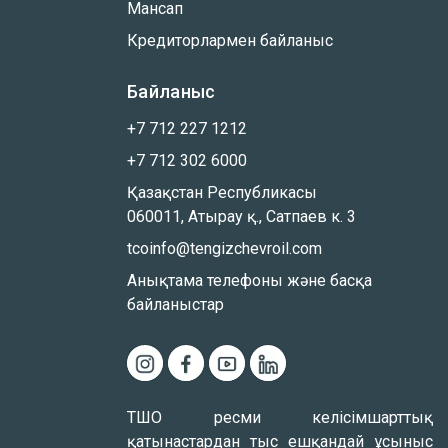
Мансап
Кредиторлармен байланыс
Байланыс
+7 712 227 1212
+7 712 302 6000
Қазақстан Республикасы
060011, Атырау қ., Сатпаев к. 3
tcoinfo@tengizchevroil.com
Анықтама телефоны және басқа
байланыстар
ТШО ресми келісімшарттық
қатынастардан тыс ешқандай ұсыныс