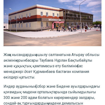
Жаңа нысандардың ашылу салтанатына Атырау облысы
әкімінің орынбасары Таубаев Нұрлан Бақтыбайұлы
және құқықтық қамтамасыз ету бөлімінің бас
менеджері Әсет Құрманбаев бастаған компания
өкілдері қатысты.
Индер ауданының Есбор және Бөдене ауылдарындағы
қоғамдық-мәдени орталықтарында сыйымдылығы
300 және 200 адам болатын көрермендер залдары,
сондай-ақ тұрғындардың мәдени демалысын