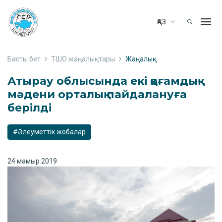
ҚАЗ
Басты бет
ТШО жаңалықтары
Жаңалық
Атырау облысында екі қоғамдық-
мәдени орталық пайдалануға
берілді
#Әлеуметтік жобалар
24 мамыр 2019