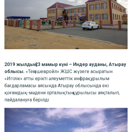
2019 жылдың 23 мамыр күні – Индер ауданы, Атырау
облысы.
«Теңізшевройл» ЖШС жүзеге асыратын
«Игілік» атты ерікті әлеуметтік инфрақұрылым
бағдарламасы аясында Атырау облысында екі
қоғамдық-мәдени орталықтың құрылысы аяқталып,
пайдалануға берілді.