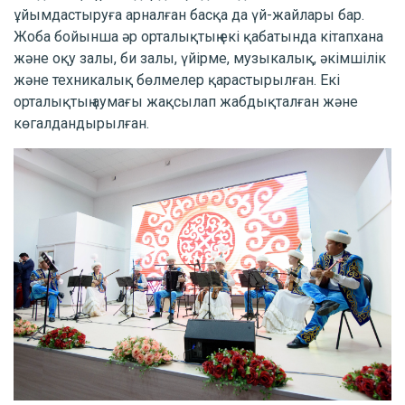
ұйымдастыруға арналған басқа да үй-жайлары бар.
Жоба бойынша әр орталықтың екі қабатында кітапхана
және оқу залы, би залы, үйірме, музыкалық, әкімшілік
және техникалық бөлмелер қарастырылған. Екі
орталықтың аумағы жақсылап жабдықталған және
көгалдандырылған.