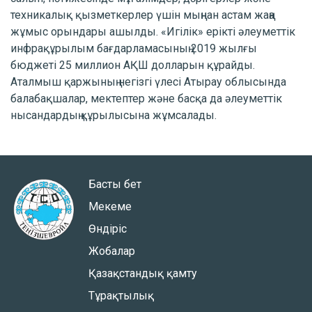
техникалық қызметкерлер үшін мыңнан астам жаңа
жұмыс орындары ашылды. «Игілік» ерікті әлеуметтік
инфрақұрылым бағдарламасының 2019 жылғы
бюджеті 25 миллион АҚШ долларын құрайды.
Аталмыш қаржының негізгі үлесі Атырау облысында
балабақшалар, мектептер және басқа да әлеуметтік
нысандардың құрылысына жұмсалады.
Басты бет
Мекеме
Өндіріс
Жобалар
Қазақстандық қамту
Тұрақтылық