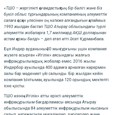
«
ТШО – жергілікті қоғамдастықтың бір бөлігі және біз
бүкіл облыс тұрғындарының компанияның әлеуметтік
салаға қосқан үлесінен оң нәтиже алғандығын қалаймыз.
1993 жылдан бастап ТШО Атырау облысындағы түрлі
әлеуметтік жобаларға 1,7 миллиард АҚШ долларынан
астам қаржы бөлді
» – деп атап өтті Әсет Құрманбаев.
Бұл Индер ауданының 30 мың тұрғыны үшін компания
жүзеге асырған «Игілік» аясындағы жалғыз
инфрақұрылымдық жобалар емес. 2016 жылы
Индербор ауылында 400 адамға арналған көрермен
залы бар мәдениет үйі салынды. Бір жылдан кейін
компания Ынтымақ ауылында 120 орындық мектепті
іске қосты.
ТШО өзінің «Игілік» атты ерікті әлеуметтік
инфрақұрылым бағдарламасы аясында Атырау
обылысында 84 әлеуметтік инфрақұрылым нысанын
салып, нәтижесінде мұғалімдер, дәрігерлер және