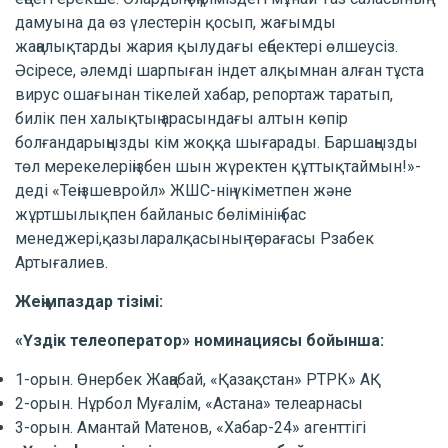
дамуына да өз үлестерін қосып, жағымды
жаңалықтарды жария қылудағы еңбектері өлшеусіз.
Әсіресе, әлемді шарпыған індет алқымнан алған тұста
вирус ошағынан тікелей хабар, репортаж таратып,
билік пен халықтың арасындағы алтын көпір
болғандарыңызды кім жоққа шығарады. Баршаңызды
төл мерекелеріңізбен шын жүректен құттықтаймын!»-
деді «Теңізшевройл» ЖШС-нің үкіметпен және
жұртшылықпен байланыс бөлімінің бас
менеджері,қазыларалқасының төрағасы Рзабек
Артығалиев.
Жеңімпаздар тізімі:
«Үздік телеоператор» номинациясы бойынша:
1-орын. Өнербек Жаңабай, «Қазақстан» РТРК» АҚ
2-орын. Нұрбол Муғалім, «Астана» телеарнасы
3-орын. Амантай Матенов, «Хабар-24» агенттігі