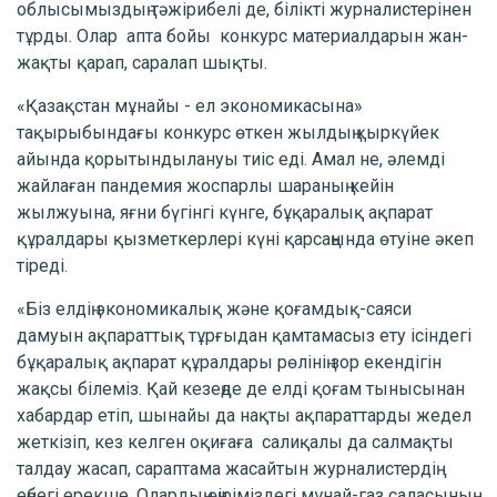
облысымыздың тәжірибелі де, білікті журналистерінен
тұрды. Олар апта бойы конкурс материалдарын жан-
жақты қарап, саралап шықты.
«Қазақстан мұнайы - ел экономикасына»
тақырыбындағы конкурс өткен жылдың қыркүйек
айында қорытындылануы тиіс еді. Амал не, әлемді
жайлаған пандемия жоспарлы шараның кейін
жылжуына, яғни бүгінгі күнге, бұқаралық ақпарат
құралдары қызметкерлері күні қарсаңында өтуіне әкеп
тіреді.
«Біз елдің экономикалық және қоғамдық-саяси
дамуын ақпараттық тұрғыдан қамтамасыз ету ісіндегі
бұқаралық ақпарат құралдары рөлінің зор екендігін
жақсы білеміз. Қай кезеңде де елді қоғам тынысынан
хабардар етіп, шынайы да нақты ақпараттарды жедел
жеткізіп, кез келген оқиғаға салиқалы да салмақты
талдау жасап, сараптама жасайтын журналистердің
еңбегі ерекше. Олардың өңіріміздегі мұнай-газ саласының