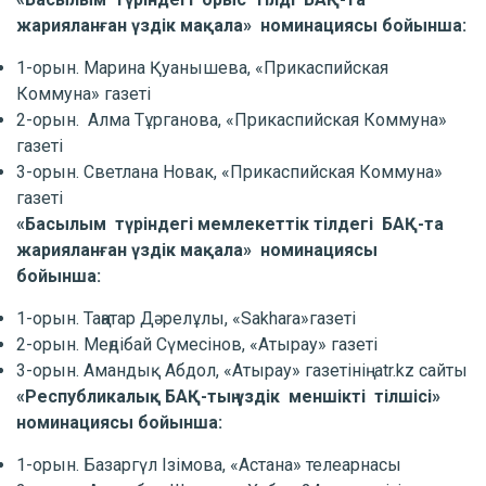
жарияланған үздік мақала» номинациясы бойынша:
1-орын. Марина Қуанышева, «Прикаспийская
Коммуна» газеті
2-орын. Алма Тұрганова, «Прикаспийская Коммуна»
газеті
3-орын. Светлана Новак, «Прикаспийская Коммуна»
газеті
«Басылым түріндегі мемлекеттік тілдегі БАҚ-та
жарияланған үздік мақала» номинациясы
бойынша:
1-орын. Таңатар Дәрелұлы, «Sakhara»газеті
2-орын. Меңдібай Сүмесінов, «Атырау» газеті
3-орын. Амандық Абдол, «Атырау» газетінің atr.kz сайты
«Республикалық БАҚ-тың үздік меншікті тілшісі»
номинациясы бойынша:
1-орын. Базаргүл Ізімова, «Астана» телеарнасы