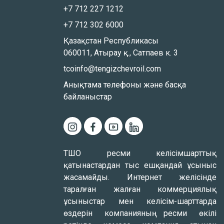
+7 712 227 1212
+7 712 302 6000
Қазақстан Республикасы
060011, Атырау қ., Сатпаев к. 3
tcoinfo@tengizchevroil.com
Анықтама телефоны және басқа
байланыстар
ТШО ресми келісімшарттық
қатынастардан тыс ешқандай ұсыныс
жасамайды. Интернет желісінде
таралған жалған коммерциялық
ұсыныстар мен келісім-шарттарда
өздерін компанияның ресми өкілі