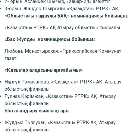
2- орын. Асланбек Шығыр, «Хабар-24» агенттігі
3-орын. Жандос Темірғали, «Қазақстан» РТРК» АҚ
«Облыстағы таңдаулы БАҚ» номинациясы бойынша:
«Қазақстан» РТРК» АҚ Атырау облыстық филиалы
«Бас Жүлде» номинациясы бойынша:
Любовь Монастырская, «Прикаспийская Коммуна»
газеті
«Қазылар алқасының көзайымы»:
Нұргүл Рамазанова, «Қазақстан» РТРК» АҚ Атырау
облыстық филиалы
Гүлназ Кәрімжан, «Қазақстан» РТРК» АҚ Атырау
облыстық филиалы
Ынталандыру сыйлықтары:
Жұлдыз Төлеухан, «Қазақстан» РТРК АҚ Атырау
облыстық филиалы