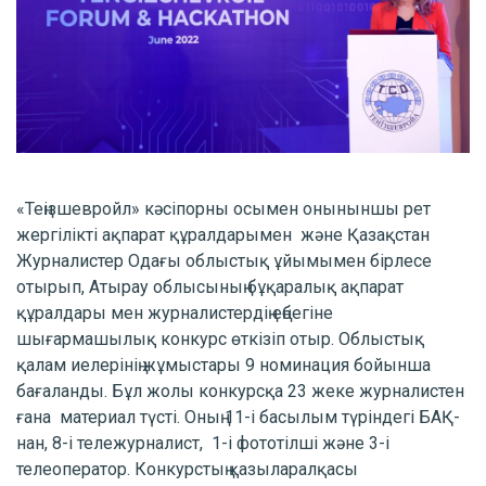
«Теңізшевройл» кәсіпорны осымен оныныншы рет
жергілікті ақпарат құралдарымен және Қазақстан
Журналистер Одағы облыстық ұйымымен бірлесе
отырып, Атырау облысының бұқаралық ақпарат
құралдары мен журналистердің еңбегіне
шығармашылық конкурс өткізіп отыр. Облыстық
қалам иелерінің жұмыстары 9 номинация бойынша
бағаланды. Бұл жолы конкурсқа 23 жеке журналистен
ғана материал түсті. Оның 11-і басылым түріндегі БАҚ-
нан, 8-і тележурналист, 1-і фототілші және 3-і
телеоператор. Конкурстың қазыларалқасы