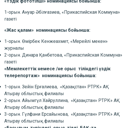
«Үздік фототілші» номинациясы бойынша:
1-орын. Ануар Әбілғазиев, «Прикаспийская Коммуна»
газеті
«Жас қалам» номинациясы бойынша:
1-орын. Өмірбек Кенжеахмет, «Мерейлі мекен»
журналы
2-орын. Динара Қанбетова, «Прикаспийская Коммуна»
газеті
«Мемлекеттік немесе /не орыс тіліндегі үздік
телерепортаж» номинациясы бойынша:
1-орын. Зейін Ерғалиева, «Қазақстан» РТРК» АҚ
Атырау облыстық филиалы
2-орын. Айымгүл Хайруллина, «Қазақстан» РТРК» АҚ
Атырау облыстық филиалы
3-орын. Гүлфәни Ерсайынова, «Қазақстан» РТРК» АҚ
Атырау облыстық филиалы
«Басылым түріндегі орыс тілді БАҚ-та