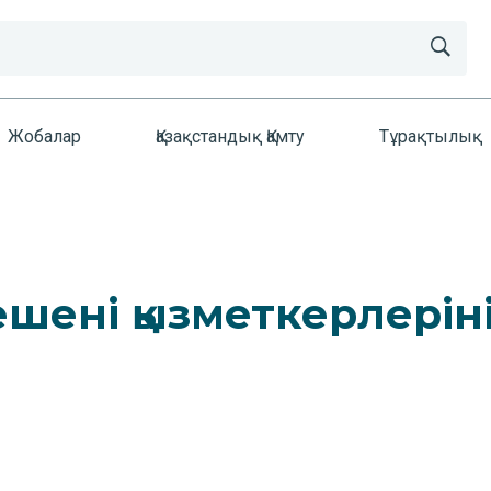
Жобалар
Қазақстандық Қамту
Тұрақтылық
шені қызметкерлеріні