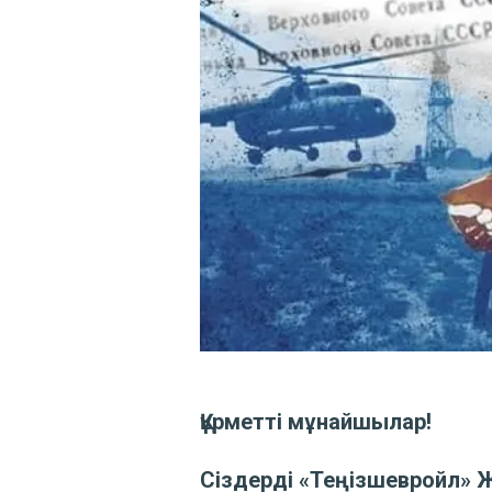
Құрметті мұнайшылар!
Сіздерді «Теңізшевройл» 