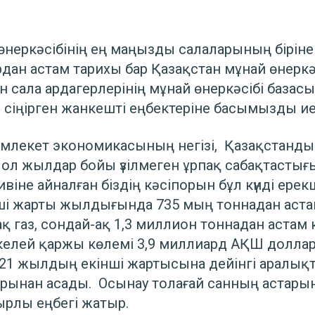
н өнеркәсібінің ең маңызды салаларының біріне
сырдан астам тарихы бар Қазақстан мұнай өнеркә
н сала ардагерлерінің мұнай өнеркәсібі базас
сіңірген жанкешті еңбектеріне басымызды ие
мемлекет экономикасының негізі, Қазақстанды
, ол жылдар бойы үзілмеген ұрпақ сабақтастығ
не айналған біздің кәсіпорын бұл күнді ере
 жарты жылдығында 735 мың тоннадан астам 
 газ, сондай-ақ 1,3 миллион тоннадан астам күк
ікелей қаржы көлемі 3,9 миллиард АҚШ долла
021 жылдың екінші жартысына дейінгі аралықт
нан асады. Осынау толағай санның астарын
ырлы еңбегі жатыр.