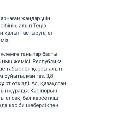
 арнаған жандар үшін
сібінің, алып Теңіз
ын қалыптастыруға, ел
міз.
 әлемге танытар басты
ының жемісі. Республика
кше табыспен қарсы алып
сұйытылған газ, 3,8
ірт өткізді. Ал, Қазақстан
рын құрады. Кәсіпорын
ы алсақ, бұл көрсеткіш
да кәсіби шеберлікпен