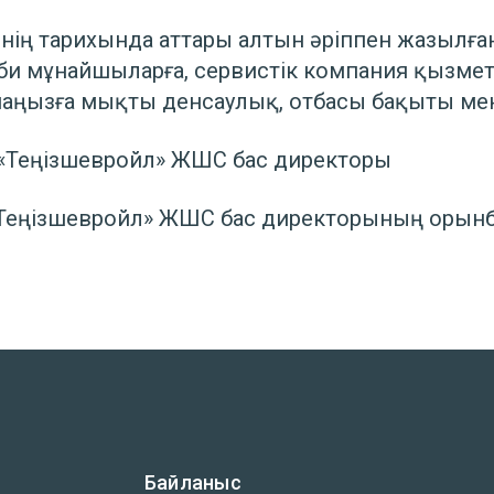
інің тарихында аттары алтын әріппен жазылған
би мұнайшыларға, сервистік компания қызмет
шаңызға мықты денсаулық, отбасы бақыты мен
вройл» ЖШС бас директоры
вройл» ЖШС бас директорының орынб
Байланыс