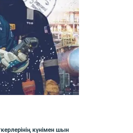
керлерінің күнімен шын