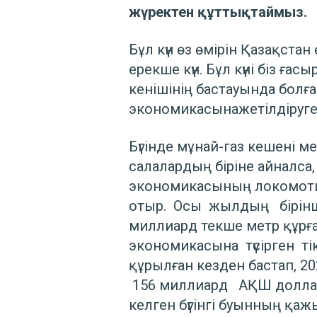
жүректен құттықтаймыз.
Бұл күн өз өмірін Қазақста
ерекше күн. Бұл күні біз ға
кенішінің бастауында болға
экономикасынажетілдіруге 
Бүгінде мұнай-газ кешені 
салалардың біріне айналса
экономикасының локомотиві
отыр. Осы жылдың бірінші
миллиард текше метр құрғақ
экономикасына түсірген т
құрылған кезден бастап, 2
156 миллиард АҚШ доллары
келген бүгінгі буынның қаж