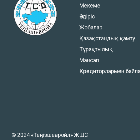
Мекеме
Өндіріс
Жобалар
Қазақстандық қамту
Тұрақтылық
Мансап
Кредиторлармен байл
© 2024 «Теңізшевройл» ЖШС