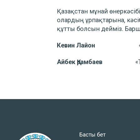
Қазақстан мұнай өнеркәсіб
олардың ұрпақтарына, кәсі
құтты болсын дейміз. Бар
Кевин Лайон
«Теңізше
Айбек Қрамбаев
«Теңізше
Басты бет