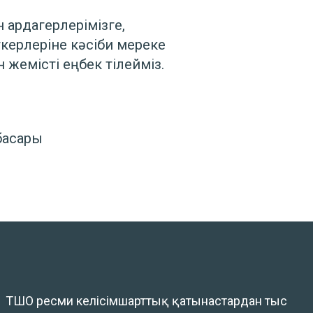
 ардагерлерімізге,
керлеріне кәсіби мереке
 жемісті еңбек тілейміз.
асары
ТШО ресми келісімшарттық қатынастардан тыс