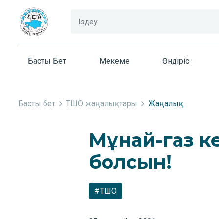
Басты Бет
Мекеме
Өндіріс
Басты бет
ТШО жаңалықтары
Жаңалық
Мұнай-газ ке
болсын!
#ТШО