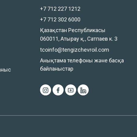
+7 712 227 1212
+7 712 302 6000
Қазақстан Республикасы
060011, Атырау қ., Сатпаев к. 3
tcoinfo@tengizchevroil.com
Анықтама телефоны және басқа
байланыстар
аныс