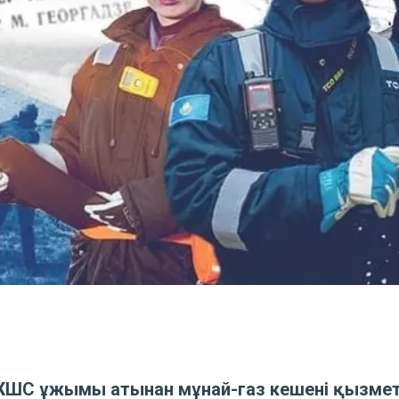
ЖШС ұжымы атынан мұнай-газ кешені қызмет