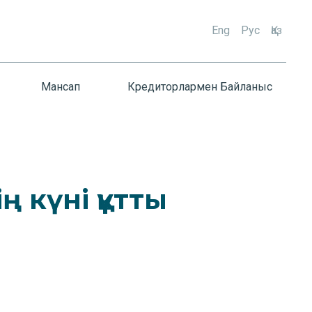
Eng
Рус
Қаз
Мансап
Кредиторлармен Байланыс
ң күні құтты