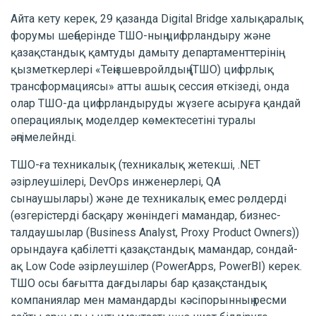
Айта кету керек, 29 қазанда Digital Bridge халықаралық
форумы шеңберінде ТШО-ның цифрландыру және
қазақстандық қамтуды дамыту департаменттерінің
қызметкерлері «Теңізшевройлдың (ТШО) цифрлық
трансформациясы» атты ашық сессия өткізеді, онда
олар ТШО-да цифрландыруды жүзеге асыруға қандай
операциялық моделдер көмектесетіні туралы
әңгімелейнді.
ТШО-ға техникалық (техникалық жетекші, .NET
әзірлеушілері, DevOps инженерлері, QA
сынаушылары) және де техникалық емес рөлдерді
(өзгерістерді басқару жөніндегі мамандар, бизнес-
талдаушылар (Business Analyst, Proxy Product Owners))
орындауға қабілетті қазақстандық мамандар, сондай-
ақ Low Code әзірлеушілер (PowerApps, PowerBI) керек.
ТШО осы бағытта дағдылары бар қазақстандық
компаниялар мен мамандарды кәсіпорынның ресми