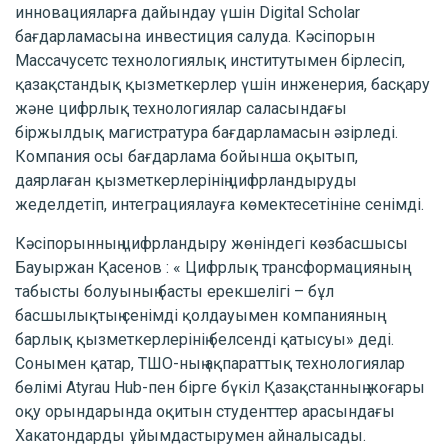
инновацияларға дайындау үшін Digital Scholar
бағдарламасына инвестиция салуда. Кәсіпорын
Массачусетс технологиялық институтымен бірлесіп,
қазақстандық қызметкерлер үшін инженерия, басқару
және цифрлық технологиялар саласындағы
біржылдық магистратура бағдарламасын әзірледі.
Компания осы бағдарлама бойынша оқытып,
даярлаған қызметкерлерінің цифрландыруды
жеделдетіп, интеграциялауға көмектесетініне сенімді.
Кәсіпорынның цифрландыру жөніндегі көзбасшысы
Бауыржан Қасенов : « Цифрлық трансформацияның
табысты болуының басты ерекшелігі – бұл
басшылықтың сенімді қолдауымен компанияның
барлық қызметкерлерінің белсенді қатысуы» деді.
Сонымен қатар, ТШО-ның ақпараттық технологиялар
бөлімі Atyrau Hub-пен бірге бүкіл Қазақстанның жоғары
оқу орындарында оқитын студенттер арасындағы
Хакатондарды ұйымдастырумен айналысады.