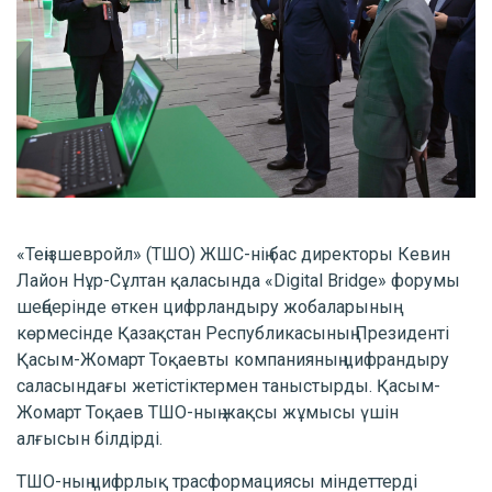
«Теңізшевройл» (ТШО) ЖШС-нің бас директоры Кевин
Лайон Нұр-Сұлтан қаласында «Digital Bridge» форумы
шеңберінде өткен цифрландыру жобаларының
көрмесінде Қазақстан Республикасының Президенті
Қасым-Жомарт Тоқаевты компанияның цифрандыру
саласындағы жетістіктермен таныстырды. Қасым-
Жомарт Тоқаев ТШО-ның жақсы жұмысы үшін
алғысын білдірді.
ТШО-ның цифрлық трасформациясы міндеттерді