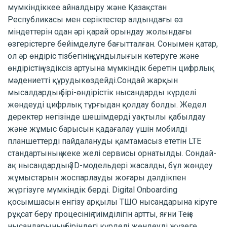
мүмкіндіккее айналдыру және Қазақстан
Республикасы мен серіктестер алдындағы өз
міндеттерін одан әрі қарай орындау жолындағы
өзгерістерге бейімделуге бағытталған. Сонымен қатар,
ол әр өндіріс тізбегінің құндылығын көтеруге және
өндірістің үздіксіз артуына мүмкіндік беретін цифрлық
мәдениетті құрудыкөздейді.Сондай жарқын
мысалдардың бірі-өндірістік нысандарды күрделі
жөндеуді цифрлық тұрғыдан қолдау болды. Жедел
деректер негізінде шешімдерді уақтылы қабылдау
және жұмыс барысын қадағалау үшін мобилді
планшеттерді пайдалануды қамтамасыз ететін LTE
стандартының жеке желі сервисы орнатылды. Сондай-
ақ нысандардың 3D-модельдері жасалды, бұл жөндеу
жұмыстарын жоспарлауды жоғары дәлдікпен
жүргізуге мүмкіндік берді. Digital Onboarding
қосымшасын енгізу арқылы ТШО нысандарына кіруге
рұқсат беру процесінің тиімділігін артты, яғни Теңіз
нысандарының біріндегі күрделі жөндеуді жүзеге