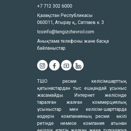
+7 712 302 6000
Қазақстан Республикасы
060011, Атырау қ., Сатпаев к. 3
tcoinfo@tengizchevroil.com
Анықтама телефоны және басқа
байланыстар
ТШО ресми келісімшарттық
қатынастардан тыс ешқандай ұсыныс
жасамайды. Интернет желісінде
таралған жалған коммерциялық
ұсыныстар мен келісім-шарттарда
өздерін компанияның ресми өкілі
ретінде немесе компания атынан
өкілдік ететін жалған жеке тұлғаларға