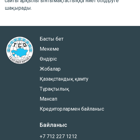
сайты арқылы ынтымақтастыққа ниет білдіруге
шақырады.
Басты бет
Мекеме
Өндіріс
Жобалар
Қазақстандық қамту
Тұрақтылық
Мансап
Кредиторлармен байланыс
Байланыс
+7 712 227 1212