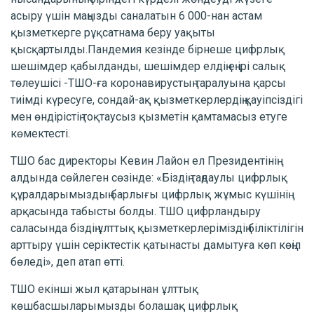
асыру үшін маңызды саналатын 6 000-нан астам
қызметкерге рұқсатнама беру уақыты
қысқартылды.Пандемия кезінде бірнеше цифрлық
шешімдер қабылданды, шешімдер елдің ең ірі салық
төлеушісі -ТШО-ға коронавирустың таралуына қарсы
тиімді күресуге, сондай-ақ қызметкерлердің қауіпсіздігі
мен өндірістің тоқтаусыз қызметін қамтамасыз етуге
көмектесті.
ТШО бас директоры Кевин Лайон ел Президентінің
алдында сөйлеген сөзінде: «Біздің таңдаулы цифрлық
құралдарымыздың барлығы цифрлық жұмыс күшінің
арқасында табысты болды. ТШО цифрландыру
саласында біздің ұлттық қызметкерлеріміздің біліктілігін
арттыру үшін серіктестік қатынасты дамытуға көп көңіл
бөледі», деп атап өтті.
ТШО екінші жыл қатарынан ұлттық
көшбасшыларымызды болашақ цифрлық