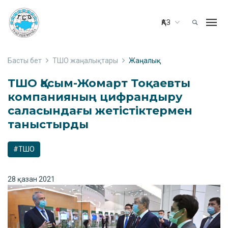
ҚАЗ
Басты бет
ТШО жаңалықтары
Жаңалық
ТШО Қасым-Жомарт Тоқаевты
компанияның цифрандыру
саласындағы жетістіктермен
таныстырды
#ТШО
28 қазан 2021