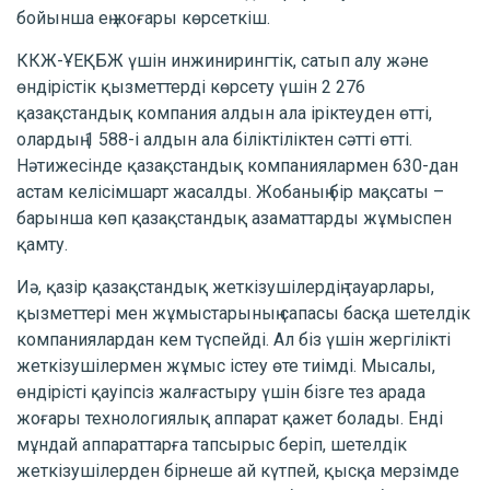
бойынша ең жоғары көрсеткіш.
ККЖ-ҰЕҚБЖ үшін инжинирингтік, сатып алу және
өндірістік қызметтерді көрсету үшін 2 276
қазақстандық компания алдын ала іріктеуден өтті,
олардың 1 588-і алдын ала біліктіліктен сәтті өтті.
Нәтижесінде қазақстандық компаниялармен 630-дан
астам келісімшарт жасалды. Жобаның бір мақсаты –
барынша көп қазақстандық азаматтарды жұмыспен
қамту.
Иә, қазір қазақстандық жеткізушілердің тауарлары,
қызметтері мен жұмыстарының сапасы басқа шетелдік
компаниялардан кем түспейді. Ал біз үшін жергілікті
жеткізушілермен жұмыс істеу өте тиімді. Мысалы,
өндірісті қауіпсіз жалғастыру үшін бізге тез арада
жоғары технологиялық аппарат қажет болады. Енді
мұндай аппараттарға тапсырыс беріп, шетелдік
жеткізушілерден бірнеше ай күтпей, қысқа мерзімде