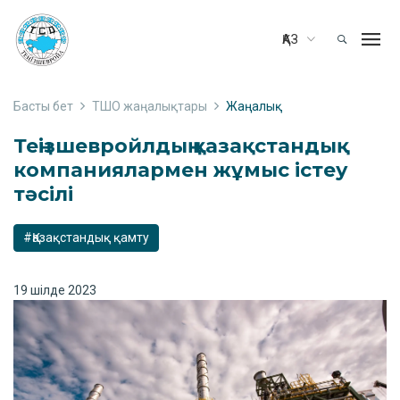
ҚАЗ
Басты бет
ТШО жаңалықтары
Жаңалық
Теңізшевройлдың қазақстандық
компаниялармен жұмыс істеу
тәсілі
#Қазақстандық қамту
19 шілде 2023