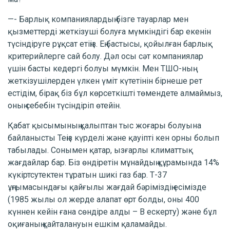
—- Барлық компаниялардың бізге тауарлар мен
қызметтерді жеткізуші болуға мүмкіндігі бар екенін
түсіндіруге рұқсат етіңіз. Ең бастысы, қойылған барлық
критерийлерге сай болу. Дәл осы сәт компаниялар
үшін басты кедергі болуы мүмкін. Мен ТШО-ның
жеткізушілерден үлкен үміт күтетінін бірнеше рет
естідім, бірақ біз бұл көрсеткішті төмендете алмаймыз,
оның себебін түсіндіріп өтейін.
Қабат қысымының қалыптан тыс жоғары болуына
байланысты Теңіз күрделі және қауіпті кен орны болып
табылады. Сонымен қатар, ызғарлы климаттық
жағдайлар бар. Біз өндіретін мұнайдың құрамында 14%
күкіртсутектен тұратын шикі газ бар. Т-37
ұңғымасындағы қайғылы жағдай бәріміздің есімізде
(1985 жылы ол жерде алапат өрт болды, оны 400
күннен кейін ғана сөндіре алды – В ескерту) және бұл
оқиғаның қайталануын ешкім қаламайды.