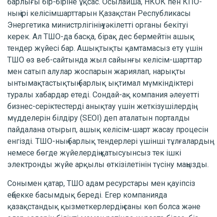
барлығы бір-біріне ұқсас. Осылайша, НКОК пен КПО-
ның ірі келісімшарттарын Қазақстан Республикасы
Энергетика министрлігінің уәкілетті органы бекітуі
керек. Ал ТШО-да басқа, бірақ дес бермейтін ашық
тендер жүйесі бар. Ашықтықты қамтамасыз ету үшін
ТШО өз веб-сайтында жыл сайынғы келісім-шарттар
мен сатып алулар жоспарын жариялап, нарықты
ынтымақтастықтың барлық ықтимал мүмкіндіктері
туралы хабардар етеді. Сондай-ақ компания әлеуетті
бизнес-серіктестерді анықтау үшін жеткізушілердің
мүдделерін білдіру (SEOI) деп аталатын порталды
пайдалана отырып, ашық келісім-шарт жасау процесін
енгізді. ТШО-ның барлық тендерлері үшінші тұлғалардың
немесе бөгде жүйелердің қатысуынсыз тек ішкі
электронды жүйе арқылы өткізілетінін түсіну маңызды.
Сонымен қатар, ТШО адам ресурстары мен қауіпсіз
еңбекке басымдық береді. Егер компанияда
қазақстандық қызметкерлердің саны көп болса және