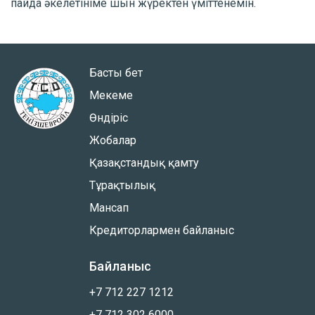
пайда әкелетініме шын жүректен үміттенемін.
Басты бет
Мекеме
Өндіріс
Жобалар
Қазақстандық қамту
Тұрақтылық
Мансап
Кредиторлармен байланыс
Байланыс
+7 712 227 1212
+7 712 302 6000