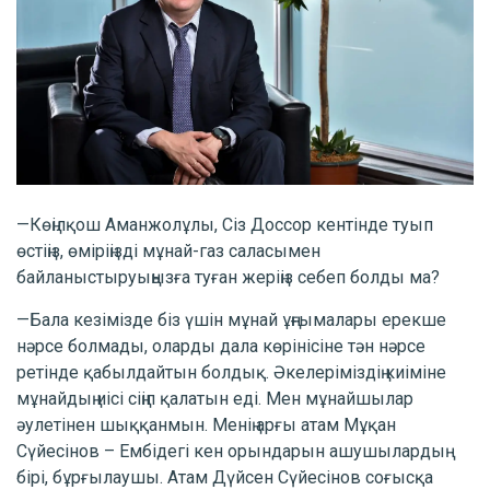
—Көңілқош Аманжолұлы, Сіз Доссор кентінде туып
өстіңіз, өміріңізді мұнай-газ саласымен
байланыстыруыңызға туған жеріңіз себеп болды ма?
—Бала кезімізде біз үшін мұнай ұңғымалары ерекше
нәрсе болмады, оларды дала көрінісіне тән нәрсе
ретінде қабылдайтын болдық. Әкелеріміздің киіміне
мұнайдың иісі сіңіп қалатын еді. Мен мұнайшылар
әулетінен шыққанмын. Менің арғы атам Мұқан
Сүйесінов – Ембідегі кен орындарын ашушылардың
бірі, бұрғылаушы. Атам Дүйсен Сүйесінов соғысқа