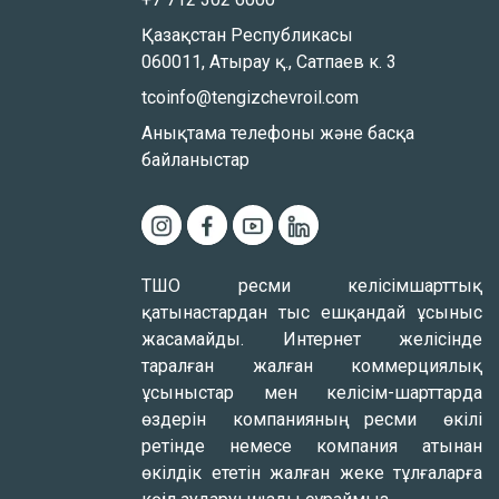
Қазақстан Республикасы
060011, Атырау қ., Сатпаев к. 3
tcoinfo@tengizchevroil.com
Анықтама телефоны және басқа
байланыстар
ТШО ресми келісімшарттық
қатынастардан тыс ешқандай ұсыныс
жасамайды. Интернет желісінде
таралған жалған коммерциялық
ұсыныстар мен келісім-шарттарда
өздерін компанияның ресми өкілі
ретінде немесе компания атынан
өкілдік ететін жалған жеке тұлғаларға