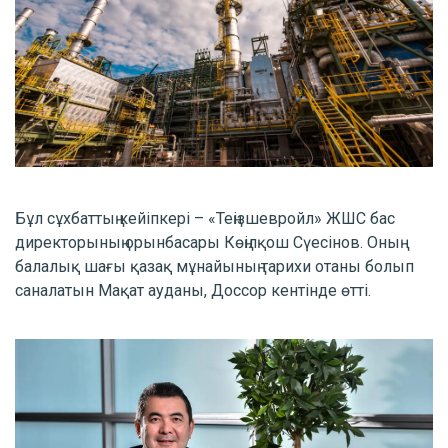
Бұл сұхбаттың кейіпкері – «Теңізшевройл» ЖШС бас
директорының орынбасары Көңілқош Сүесінов. Оның
балалық шағы қазақ мұнайының тарихи отаны болып
саналатын Мақат ауданы, Доссор кентінде өтті.