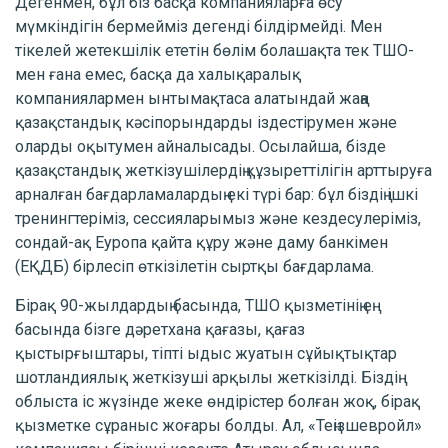
Дегенмен, бұл біз басқа компанияларға өсу
мүмкіндігін бермейміз дегенді білдірмейді. Мен
тікелей жетекшілік ететін бөлім болашақта тек ТШО-
мен ғана емес, басқа да халықаралық
компаниялармен ынтымақтаса алатындай жаңа
қазақстандық кәсіпорындарды іздестірумен және
оларды оқытумен айналысады. Осылайша, бізде
қазақстандық жеткізушілердің құзыреттілігін арттыруға
арналған бағдарламалардың екі түрі бар: бұл біздің ішкі
тренингтеріміз, сессияларымыз және кездесулеріміз,
сондай-ақ Еуропа қайта құру және даму банкімен
(ЕҚДБ) бірлесіп өткізілетін сыртқы бағдарлама.
Бірақ 90-жылдардың басында, ТШО қызметінің ең
басында бізге дәретхана қағазы, қағаз
қыстырғыштары, тіпті ыдыс жуатын сұйықтықтар
шотландиялық жеткізуші арқылы жеткізілді. Біздің
облыста іс жүзінде жеке өндірістер болған жоқ, бірақ
қызметке сұраныс жоғары болды. Ал, «Теңізшевройл»