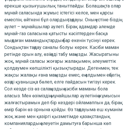
ерекше қызығушылық танытпайды. Болашақта олар
мұнай саласында жұмыс істегісі келсе, мен қарсы
емеспін, өйткені бұл олардың таңдауы. Оның үстіне біздің
әулет – мұнайшылар әулеті. Бірақ адамдар әлемде
мұнай-газ саласына қатысты кәсіптерден басқа
мыңдаған мамандықтардың бар екенін түсінуі керек.
Сондықтан таңдау саналы болуы керек. Кәсіби маман
ретінде орын алу, өзіңізді табу маңызды. Жасыратыны
жоқ, мұнай саласы жоғары жалақымен, әлеуметтік
қолдаумен көпшілікті қызықтырады. Дегенмен, тек
жақсы жалақы ғана маңызды емес, ең алдымен еңбегің
өзіңді қуанышқа бөлеп, елге пайдасын тигізуі керек.
Сол кезде сіз өз салаңыздың кәсіби маманы бола
аласыз. Мен өзіміздің мұнайшылар әулетінің жұмысын
жалғастырамын деп бір кездері ойламаппын да, бірақ
өмір бәрін өз орнына қойды. Өз таңдауыма еш күмәнім
жоқ және мен қазіргі қызметімде қазақстандық
компаниялардың әлеуетін дамытуға барынша көп