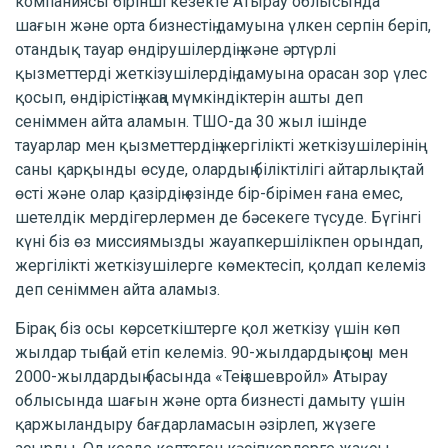
компаниясы бірінші кезекте Атырау облысында
шағын және орта бизнестің дамуына үлкен серпін беріп,
отандық тауар өндірушілердің және әртүрлі
қызметтерді жеткізушілердің дамуына орасан зор үлес
қосып, өндірістің жаңа мүмкіндіктерін ашты деп
сеніммен айта аламын. ТШО-да 30 жыл ішінде
тауарлар мен қызметтердің жергілікті жеткізушілерінің
саны қарқынды өсуде, олардың біліктілігі айтарлықтай
өсті және олар қазірдің өзінде бір-бірімен ғана емес,
шетелдік мердігерлермен де бәсекеге түсуде. Бүгінгі
күні біз өз миссиямызды жауапкершілікпен орындап,
жергілікті жеткізушілерге көмектесіп, қолдап келеміз
деп сеніммен айта аламыз.
Бірақ біз осы көрсеткіштерге қол жеткізу үшін көп
жылдар тыңбай етіп келеміз. 90-жылдардың соңы мен
2000-жылдардың басында «Теңізшевройл» Атырау
облысында шағын және орта бизнесті дамыту үшін
қаржыландыру бағдарламасын әзірлеп, жүзеге