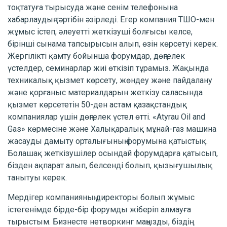
тоқтатуға тырысуда және сенім телефонына
хабарлаудың тәртібін әзірледі. Егер компания ТШО-мен
жұмыс істеп, әлеуетті жеткізуші болғысы келсе,
бірінші сынама тапсырысын алып, өзін көрсетуі керек.
Жергілікті қамту бойынша форумдар, дөңгелек
үстелдер, семинарлар жиі өткізіп тұрамыз. Жақында
техникалық қызмет көрсету, жөндеу және пайдалану
және қорғаныс материалдарын жеткізу саласында
қызмет көрсететін 50-ден астам қазақстандық
компаниялар үшін дөңгелек үстел өтті. «Atyrau Oil and
Gas» көрмесіне және Халықаралық мұнай-газ машина
жасауды дамыту орталығының форумына қатыстық.
Болашақ жеткізушілер осындай форумдарға қатысып,
бізден ақпарат алып, белсенді болып, қызығушылық
танытуы керек.
Мердігер компанияның директоры болып жұмыс
істегенімде бірде-бір форумды жіберіп алмауға
тырыстым. Бизнесте нетворкинг маңызды, біздің