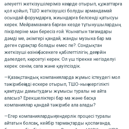
әлеуетті жеткізушілеріміз кеңседе отырып, құжаттарға
қол қойып, ТШО жеткізушісі болуды армандамай
осындай форумдарға, жиындарға белсенді қатысуы
керек. Мейрамханаға барған кезде тұтынушылардың
пікірлеріне мән бересіз ғой. Ұсынатын тағамдары
дәмді ме, әкімгері қандай, жанды музыка бар ма
деген сұрақтар болады емес пе?. Сондықтан
жеткізуші өзінің бәсекеге қабілеттілігін, деңгейін
дәлелдеп, көрсетуі керек. Ол үш тірекке негізделуі
керек: сенім, сапа және қауіпсіздік.
—Қазақстандық компанияларда жұмыс істеудегі мол
тәжірибеңізді ескере отырып, ТШО-ның жергілікті
қамтуды дамытудағы жұмысы туралы не айта
аласыз? Ерекшеліктері бар ма және басқа
компаниялар қандай тәжірибе ала алады?
—Егер компаниялардың тендерлік процесі туралы
айтатын болсақ, кейбір тармақтарды қоспағанда,