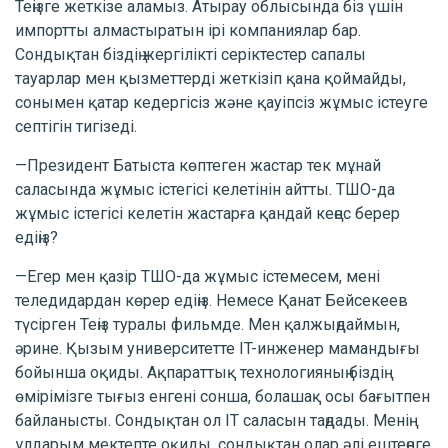
Теңізге жеткізе аламыз. Атырау облысында біз үшін
импортты алмастыратын ірі компаниялар бар.
Сондықтан біздің жергілікті серіктестер сапалы
тауарлар мен қызметтерді жеткізіп қана қоймайды,
сонымен қатар кедергісіз және қауіпсіз жұмыс істеуге
септігін тигізеді.
—Президент Батыста көптеген жастар тек мұнай
саласында жұмыс істегісі келетінін айтты. ТШО-да
жұмыс істегісі келетін жастарға қандай кеңес берер
едіңіз?
—Егер мен қазір ТШО-да жұмыс істемесем, мені
теледидардан көрер едіңіз. Немесе Қанат Бейсекеев
түсірген Теңіз туралы фильмде. Мен қалжыңдаймын,
әрине. Қызым университетте IT-инженер мамандығы
бойынша оқиды. Ақпараттық технологияның біздің
өмірімізге тығыз енгені сонша, болашақ осы бағытпен
байланысты. Сондықтан ол IT саласын таңдады. Менің
ұлдарым мектепте оқиды, сондықтан олар әлі ештеңеге