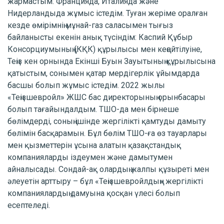
жармастым: Францияда, Италияда және
Нидерландыда жұмыс істедім. Туған жеріме оралған
кезде өмірімнің мұнай-газ саласымен тығыз
байланысты екенін анық түсіндім: Каспий Құбыр
Консорциумының (КҚК) құрылысы мен кеңейтілуіне,
Теңіз кен орнында Екінші Буын Зауытының құрылысына
қатыстым, сонымен қатар мердігерлік ұйымдарда
басшы болып жұмыс істедім. 2022 жылы
«Теңізшевройл» ЖШС бас директорының орынбасары
болып тағайындалдым. ТШО-да мен бірнеше
бөлімдерді, соның ішінде жергілікті қамтуды дамыту
бөлімін басқарамын. Бұл бөлім ТШО-ға өз тауарлары
мен қызметтерін ұсына алатын қазақстандық
компанияларды іздеумен және дамытумен
айналысады. Сондай-ақ олардың жалпы құзыреті мен
әлеуетін арттыру – бұл «Теңізшевройлдың» жергілікті
компаниялардың дамуына қосқан үлесі болып
есептеледі.