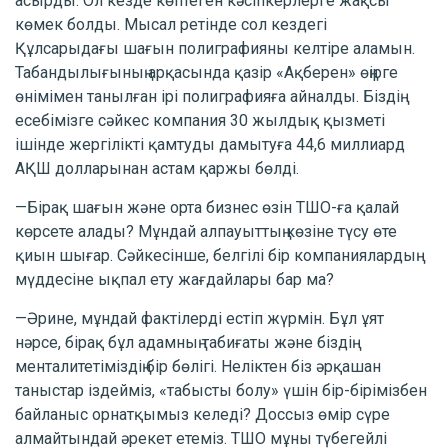
асырды. Ол кезде көптеген кәсіпкерлерге жақсы
көмек болды. Мысал ретінде сол кездегі
Құлсарыдағы шағын полиграфияны келтіре аламын.
Табандылығының арқасында қазір «Ақберен» өңірге
өнімімен танылған ірі полиграфияға айналды. Біздің
есебімізге сәйкес компания 30 жылдық қызметі
ішінде жергілікті қамтуды дамытуға 44,6 миллиард
АҚШ долларынан астам қаржы бөлді.
—Бірақ шағын және орта бизнес өзін ТШО-ға қалай
көрсете алады? Мұндай алпауыттың көзіне түсу өте
қиын шығар. Сәйкесінше, белгілі бір компаниялардың
мүддесіне ықпал ету жағдайлары бар ма?
—Әрине, мұндай фактілерді естіп жүрмін. Бұл ұят
нәрсе, бірақ бұл адамның табиғаты және біздің
менталитетіміздің бір бөлігі. Неліктен біз әрқашан
таныстар іздейміз, «табысты болу» үшін бір-бірімізбен
байланыс орнатқымыз келеді? Доссыз өмір сүре
алмайтындай әрекет етеміз. ТШО мұны түбегейлі