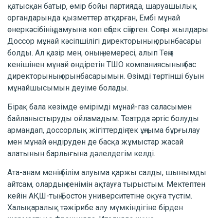
қатысқан батыр, өмір бойы партияда, шаруашылық
органдарында қызметтер атқарған, Ембі мұнай
өнеркәсібінің дамуына көп еңбек сіңірген. Соңғы жылдары
Доссор мұнай кәсіпшілігі директорының орынбасары
болды. Ал қазір мен, оның немересі, алып Теңіз
кенішінен мұнай өндіретін ТШО компаниясының бас
директорының орынбасарымын. Өзімді төртінші буын
мұнайшысымын деуіме болады.
Бірақ бала кезімде өмірімді мұнай-газ саласымен
байланыстыруды ойламадым. Театрда әртіс болуды
армандап, доссорлық жігіттердің тек ұңғыма бұрғылау
мен мұнай өндіруден де басқа жұмыстар жасай
алатынын барлығына дәлелдегім келді.
Ата-анам менің білім алуыма қаржы салды, шынымды
айтсам, олардың сенімін ақтауға тырыстым. Мектептен
кейін АҚШ-тың Бостон университетіне оқуға түстім.
Халықаралық тәжірибе алу мүмкіндігіне бірден