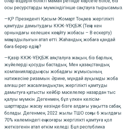
олар өздерін білікті маман ретінде көрсете білсе, біз
осы ресурстарды мүмкіндігінше сақтауға тырысамыз.
—ҚР Президенті Қасым-Жомарт Тоқаев жергілікті
қамтуды дамытудағы ККЖ-ҰЕҚБЖ (Теңіз кен
орнындағы келешек кеңейту жобасы – В ескерту)
маңыздылығын атап өтті. Жаһандық жобаға қандай
баға берер едіңіз?
—Қазір ККЖ-ҰЕҚБЖ аяқталуға жақын, біз барлық
жүйелерді қосуды бастадық. Мен қазақстандық
компаниялардың осы жобадағы жұмысының
нәтижесіне ризамын. Әрине, мұндай ауқымды жоба
алғаш рет жасалғандықтан, жергілікті қамтуды
дамытуға қатысты кейбір мәселелер назардан тыс
қалуы мүмкін. Дегенмен, бұл үлкен келісім-
шарттарды жасау кезінде бізге алдағы уақытта сабақ
болады. Дегенмен, 2022 жылы ТШО соңғы 6 жылдағы
70% көлеміндегі ең жоғары жергілікті қамтуға қол
жеткізгенін атап өткім келеді. Бұл республика