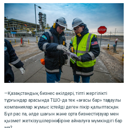
—Қазақстандық бизнес өкілдері, тіпті жергілікті
тұрғындар арасында ТШО-да тек «ағасы бар» таңдаулы
компаниялар жұмыс істейді деген пікір қалыптасқан.
Бұл рас па, әлде шағын және орта бизнестің тауар мен
қызмет жеткізушілерінің біріне айналуға мүмкіндігі бар
ма?