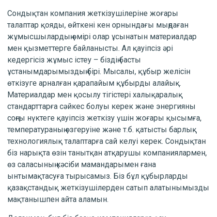
Сондықтан компания жеткізушілеріне жоғары
талаптар қояды, өйткені кен орнындағы мыңдаған
жұмысшылардың өмірі олар ұсынатын материалдар
мен қызметтерге байланысты. Ал қауіпсіз әрі
кедергісіз жұмыс істеу – біздің басты
ұстанымдарымыздың бірі. Мысалы, құбыр желісін
өткізуге арналған қарапайым құбырды алайық.
Материалдар мен қосылу тігістері халықаралық
стандарттарға сәйкес болуы керек және энергияны
соңғы нүктеге қауіпсіз жеткізу үшін жоғары қысымға,
температураның өзгеруіне және т.б. қатысты барлық
технологиялық талаптарға сай келуі керек. Сондықтан
біз нарықта өзін танытқан атқарушы компаниялармен,
өз саласының кәсіби мамандарымен ғана
ынтымақтасуға тырысамыз. Біз бұл құбырларды
қазақстандық жеткізушілерден сатып алатынымызды
мақтанышпен айта аламын.