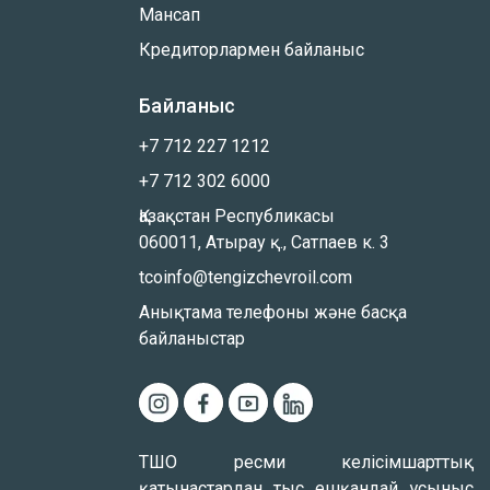
Мансап
Кредиторлармен байланыс
Байланыс
+7 712 227 1212
+7 712 302 6000
Қазақстан Республикасы
060011, Атырау қ., Сатпаев к. 3
tcoinfo@tengizchevroil.com
Анықтама телефоны және басқа
байланыстар
ТШО ресми келісімшарттық
қатынастардан тыс ешқандай ұсыныс