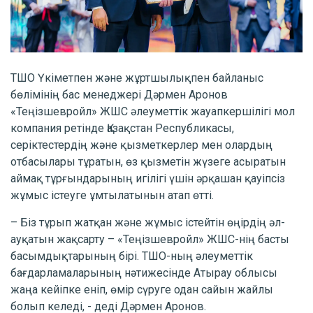
ТШО Үкіметпен және жұртшылықпен байланыс
бөлімінің бас менеджері Дәрмен Аронов
«Теңізшевройл» ЖШС әлеуметтік жауапкершілігі мол
компания ретінде Қазақстан Республикасы,
серіктестердің және қызметкерлер мен олардың
отбасылары тұратын, өз қызметін жүзеге асыратын
аймақ тұрғындарының игілігі үшін әрқашан қауіпсіз
жұмыс істеуге ұмтылатынын атап өтті.
– Біз тұрып жатқан және жұмыс істейтін өңірдің әл-
ауқатын жақсарту – «Теңізшевройл» ЖШС-нің басты
басымдықтарының бірі. ТШО-ның әлеуметтік
бағдарламаларының нәтижесінде Атырау облысы
жаңа кейіпке еніп, өмір сүруге одан сайын жайлы
болып келеді, - деді Дәрмен Аронов.