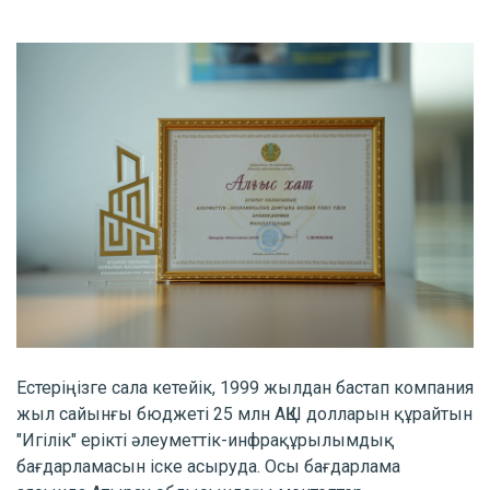
Естеріңізге сала кетейік, 1999 жылдан бастап компания
жыл сайынғы бюджеті 25 млн АҚШ долларын құрайтын
"Игілік" ерікті әлеуметтік-инфрақұрылымдық
бағдарламасын іске асыруда. Осы бағдарлама