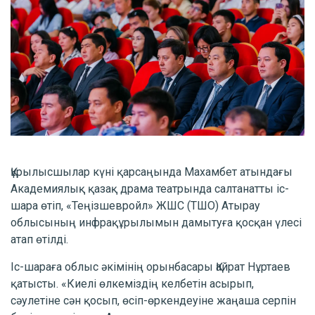
Құрылысшылар күні қарсаңында Махамбет атындағы
Академиялық қазақ драма театрында салтанатты іс-
шара өтіп, «Теңізшевройл» ЖШС (ТШО) Атырау
облысының инфрақұрылымын дамытуға қосқан үлесі
атап өтілді.
Іс-шараға облыс әкімінің орынбасары Қайрат Нұртаев
қатысты. «Киелі өлкеміздің келбетін асырып,
сәулетіне сән қосып, өсіп-өркендеуіне жаңаша серпін