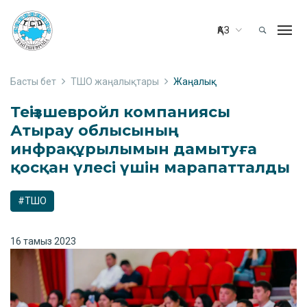
ҚАЗ
Басты бет
ТШО жаңалықтары
Жаңалық
Теңізшевройл компаниясы
Атырау облысының
инфрақұрылымын дамытуға
қосқан үлесі үшін марапатталды
#ТШО
16 тамыз 2023