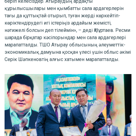
беріп келесіздер. Атыраудың ардақты
құрылысшылары мен қымбатты сала ардагерлерін
тағы да құттықтай отырып, туған жерді көркейтіп-
көріктендірудегі игі істеріңіз әрдайым жемісті,
нәтижелі болсын деп тілеймін», – деді Қ.Нұртаев. Ресми
шарада бірқатар кәсіпорындар мен сала ардагерлері
марапатталды. ТШО Атырау облысының әлеуметтік-
экономикалық дамуына қосқан үлесі үшін облыс әкімі
Серік Шәпкеновтің алғыс хатымен марапатталды.