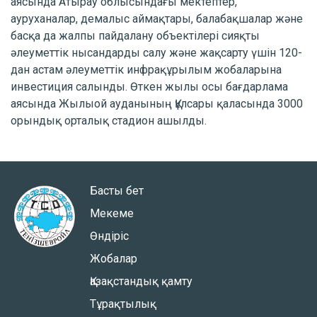
аясында Атырау облысындағы мектептер,
ауруханалар, демалыс аймақтары, балабақшалар және
басқа да жалпы пайдалану объектілері сияқты
әлеуметтік нысандарды салу және жақсарту үшін 120-
дан астам әлеуметтік инфрақұрылым жобаларына
инвестиция салынды. Өткен жылы осы бағдарлама
аясында Жылыой ауданының Құлсары қаласында 3000
орындық орталық стадион ашылды.
Басты бет
Мекеме
Өндіріс
Жобалар
Қазақстандық қамту
Тұрақтылық