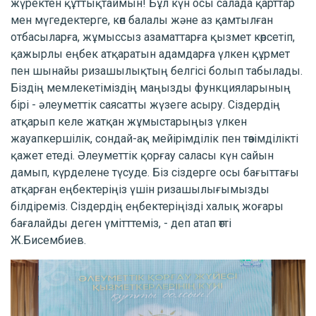
жүректен құттықтаймын! Бұл күн осы салада қарттар
мен мүгедектерге, көп балалы және аз қамтылған
отбасыларға, жұмыссыз азаматтарға қызмет көрсетіп,
қажырлы еңбек атқаратын адамдарға үлкен құрмет
пен шынайы ризашылықтың белгісі болып табылады.
Біздің мемлекетіміздің маңызды функцияларының
бірі - әлеуметтік саясатты жүзеге асыру. Сіздердің
атқарып келе жатқан жұмыстарыңыз үлкен
жауапкершілік, сондай-ақ мейірімділік пен төзімділікті
қажет етеді. Әлеуметтік қорғау саласы күн сайын
дамып, күрделене түсуде. Біз сіздерге осы бағыттағы
атқарған еңбектеріңіз үшін ризашылығымызды
білдіреміз. Сіздердің еңбектеріңізді халық жоғары
бағалайды деген үмітттеміз, - деп атап өтті
Ж.Бисембиев.