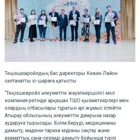
Теңізшевройлдың бас директоры Кевин Лайон
салтанатты іс-шараға қатысты.
“Теңізшевройл әлеуметтік жауапкершілігі мол
компания ретінде әрқашан ТШО қызметкерлері мен
олардың отбасылары тұратын әрі жұмыс істейтін
Атырау облысының әлеуметтік дамуына назар
аударуға тырысады. Білім беруді, медицинаны
дамыту, мәдени-тарихи мұраны сақтау және
азаматтық сана-сезімді дамыту бойынша түрлі