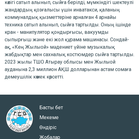
көлігі сатып алынып, сыйға берілді, мүмкіндігі шектеулі
жандардың қозғалысы үшін инватакси, қаланың
коммуналдық қызметтеріне арналған 4 арнайы
техника сатып алынып, сыйға тартылды. Оның ішінде
кран - манипулятор қондырғысы, вакуумды
сыпырғыш және екі жол құрама машинасы. Сондай-
ақ, «Кең Жылыой» мәдениет үйіне музыкалық
жабдықтар мен сахналық костюмдер сыйға тартылды.
2023 жылы ТШО Атырау облысы мен Жылыой
ауданына 2,3 миллион АҚШ долларынан астам сомаға
демеушілік көмек көрсетті.
Басты бет
Мекеме
Өндіріс
Жобалар