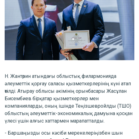
Н. Жантөрин атындағы облыстық филармонияда
әлеуметтік қорғау саласы қызметкерлерінің күні атап
өтілді. Атырау облысы әкімінің орынбасары Жасұлан
Бисембиев бірқатар қызметкерлер мен
компанияларды, оның ішінде Теңізшевройлды (ТШО)
облыстың әлеуметтік-экономикалық дамуына қосқан
үлесі үшін алғыс хаттармен марапатталды.
- Баршаңызды осы кәсіби мерекелеріңізбен шын