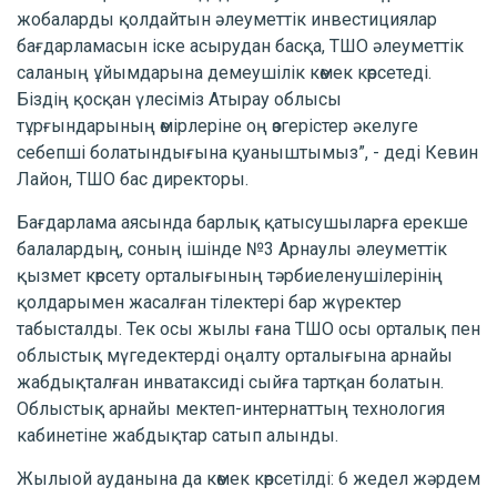
жобаларды қолдайтын әлеуметтік инвестициялар
бағдарламасын іске асырудан басқа, ТШО әлеуметтік
саланың ұйымдарына демеушілік көмек көрсетеді.
Біздің қосқан үлесіміз Атырау облысы
тұрғындарының өмірлеріне оң өзгерістер әкелуге
себепші болатындығына қуаныштымыз”, - деді Кевин
Лайон, ТШО бас директоры.
Бағдарлама аясында барлық қатысушыларға ерекше
балалардың, соның ішінде №3 Арнаулы әлеуметтік
қызмет көрсету орталығының тәрбиеленушілерінің
қолдарымен жасалған тілектері бар жүректер
табысталды. Тек осы жылы ғана ТШО осы орталық пен
облыстық мүгедектерді оңалту орталығына арнайы
жабдықталған инватаксиді сыйға тартқан болатын.
Облыстық арнайы мектеп-интернаттың технология
кабинетіне жабдықтар сатып алынды.
Жылыой ауданына да көмек көрсетілді: 6 жедел жәрдем