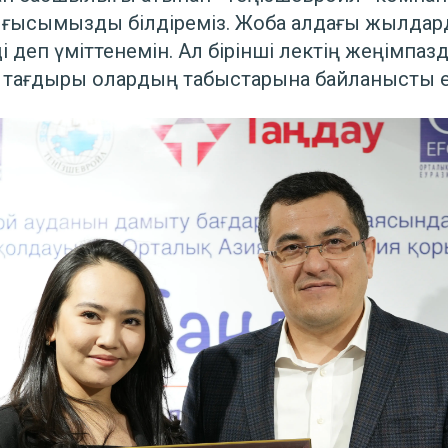
алғысымызды білдіреміз. Жоба алдағы жылдард
деп үміттенемін. Ал бірінші лектің жеңімпазд
тағдыры олардың табыстарына байланысты еке