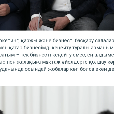
ркетинг, қаржы және бизнесті басқару салала
мен қатар бизнесімді кеңейту туралы арманы
қсатым – тек бизнесті кеңейту емес, ең алдым
с пен жалақыға мұқтаж әйелдерге қолдау кө
анында осындай жобалар көп болса екен дейм