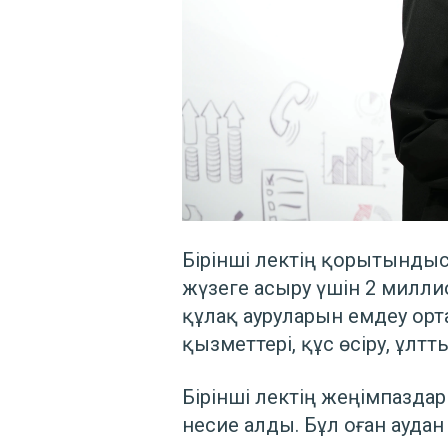
Бірінші лектің қорытынды
жүзеге асыру үшін 2 милли
құлақ ауруларын емдеу орт
қызметтері, құс өсіру, ұлтт
Бірінші лектің жеңімпазда
несие алды. Бұл оған ауда