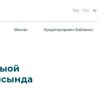
Eng
Рус
Қаз
Мансап
Кредиторлармен Байланыс
лыой
ясында