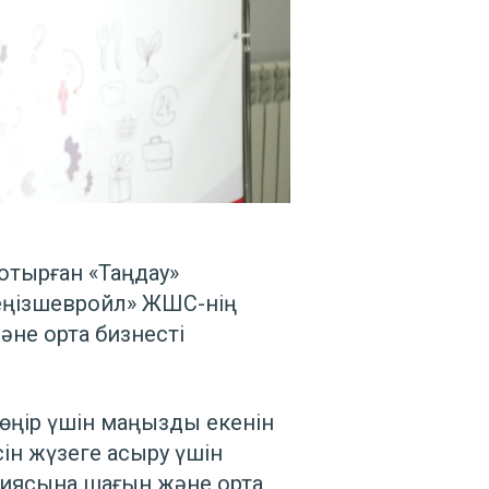
отырған «Таңдау»
Теңізшевройл» ЖШС-нің
не орта бизнесті
өңір үшін маңызды екенін
ін жүзеге асыру үшін
иясына шағын және орта