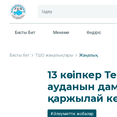
Басты Бет
Мекеме
Өндіріс
Басты бет
ТШО жаңалықтары
Жаңалық
13 кәсіпкер
ауданын да
қаржылай к
#Әлеуметтік жобалар