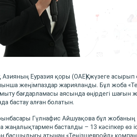
 Азияның Еуразия қоры (ОАЕҚ) жүзеге асырып 
ойынша жеңімпаздар жарияланды. Бұл жоба «
ыту бағдарламасы аясында өңірдегі шағын жә
а бастау алған болатын.
рынбасары Гүлнафис Айшуақова бұл жобаның 
а жаңалықтармен басталды – 13 кәсіпкер өз іс
ан басшылығы атынан «Теңізшевройл» компан