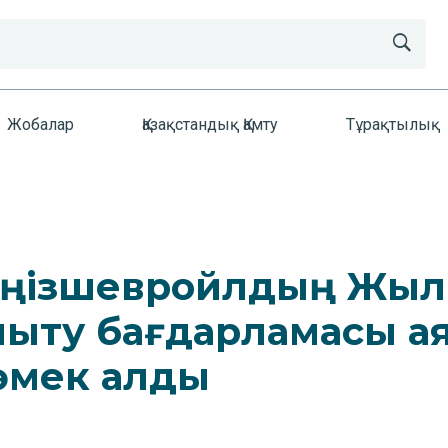
Жобалар
Қазақстандық Қамту
Тұрақтылық
 Теңізшевройлдың Жы
мыту бағдарламасы а
өмек алды