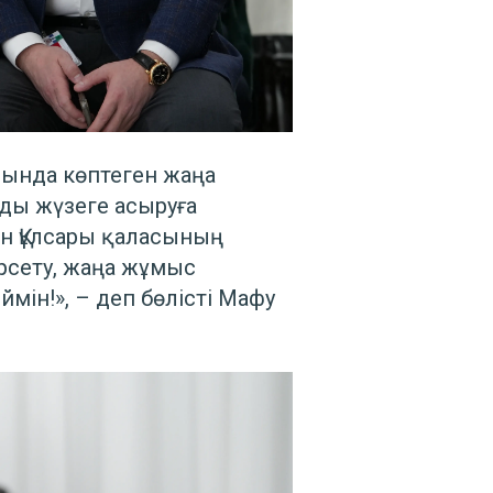
рында көптеген жаңа
мды жүзеге асыруға
ен Құлсары қаласының
рсету, жаңа жұмыс
ін!», – деп бөлісті Мафу