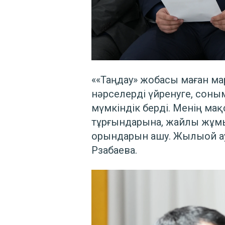
««Таңдау» жобасы маған ма
нәрселерді үйренуге, соны
мүмкіндік берді. Менің ма
тұрғындарына, жайлы жұмы
орындарын ашу. Жылыой ауд
Рзабаева.