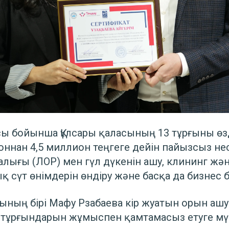
сы бойынша Құлсары қаласының 13 тұрғыны өз
оннан 4,5 миллион теңгеге дейін пайызсыз не
алығы (ЛОР) мен гүл дүкенін ашу, клининг жә
ық сүт өнімдерін өндіру және басқа да бизнес 
рының бірі Мафу Рзабаева кір жуатын орын ашу
н тұрғындарын жұмыспен қамтамасыз етуге мүм