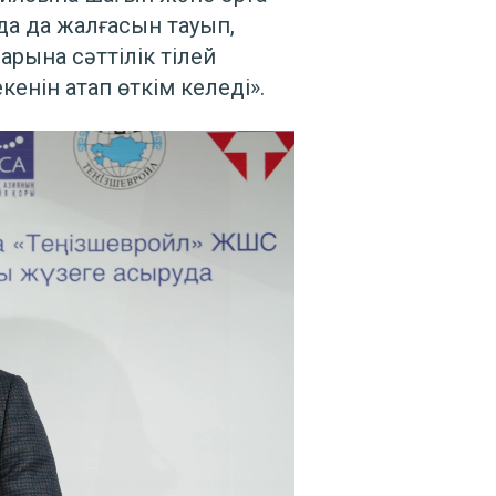
а да жалғасын тауып,
арына сәттілік тілей
нін атап өткім келеді».