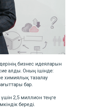
дерінің бизнес идеяларын
сие алды. Оның ішінде:
не химиялық тазалау
бағыттары бар.
 үшін 2,5 миллион теңге
кіндік береді.